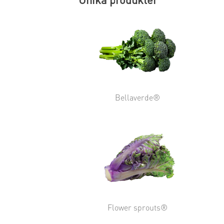
Bellaverde®
Flower sprouts®