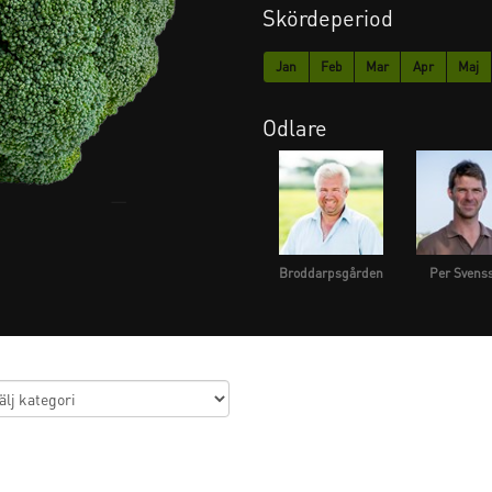
Skördeperiod
Jan
Feb
Mar
Apr
Maj
Odlare
Broddarpsgården
Per Svens