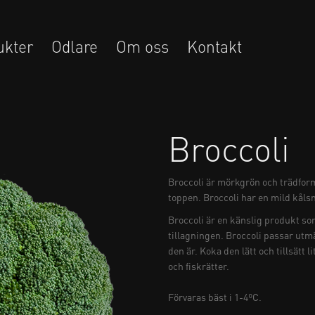
ukter
Odlare
Om oss
Kontakt
Broccoli
Broccoli är mörkgrön och trädform
toppen. Broccoli har en mild kåls
Broccoli är en känslig produkt som
tillagningen. Broccoli passar utmä
den är. Koka den lätt och tillsätt li
och fiskrätter.
Förvaras bäst i 1-4ºC.