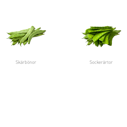
Skärbönor
Sockerärtor