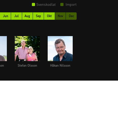
Svenskodlat
Import
Jun
Jul
Aug
Sep
Okt
Nov
Dec
son
Stefan Olsson
Håkan Nilsson