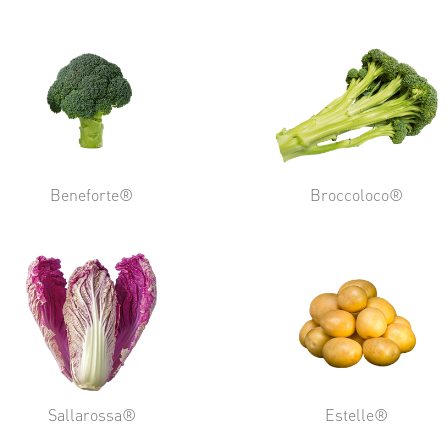
Beneforte®
Broccoloco®
Sallarossa®
Estelle®