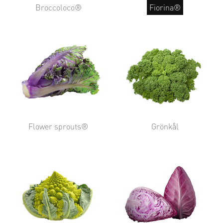
Broccoloco®
Fiorina®
Flower sprouts®
Grönkål