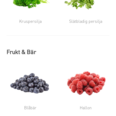
Kruspersilja
Slätbladig persilja
Frukt & Bär
Blåbär
Hallon