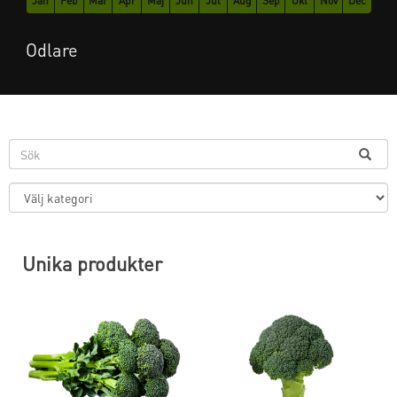
Jan
Feb
Mar
Apr
Maj
Jun
Jul
Aug
Sep
Okt
Nov
Dec
Odlare
Unika produkter