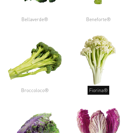
Bellaverde®
Beneforte®
Broccoloco®
Fiorina®