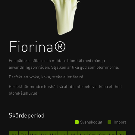
Fiorina®
En spädare, sötare och mildare blomkål med många
användningsområden. Stjälken är lika god som blommorna.
Perfekt att woka, koka, steka eller äta rå.
Perfekt för mindre hushåll så att de inte behöver köpa ett helt
blomkålshuvud.
Skördeperiod
Svenskodlat
Import