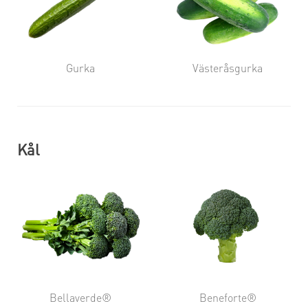
Gurka
Västeråsgurka
Kål
Bellaverde®
Beneforte®