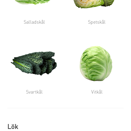
Salladskål
Spetskål
Svartkål
Vitkål
Lök