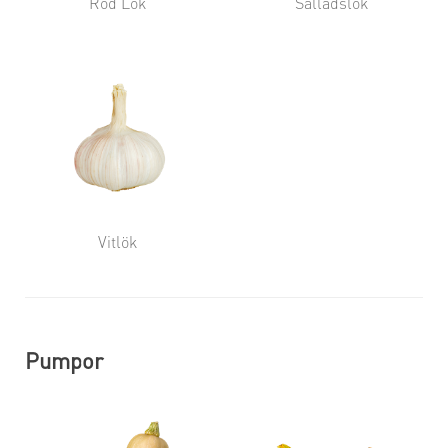
Röd Lök
Salladslök
Vitlök
Pumpor