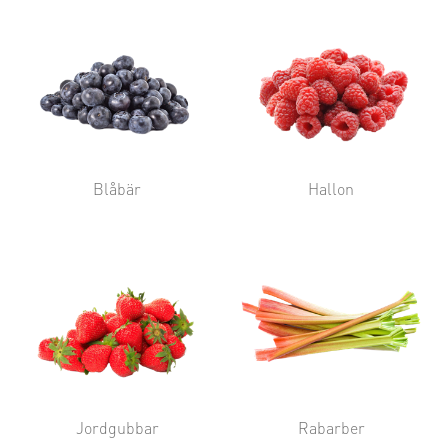
Blåbär
Hallon
Jordgubbar
Rabarber