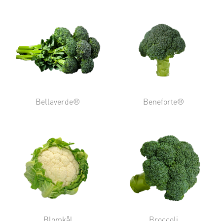
Bellaverde®
Beneforte®
Blomkål
Broccoli