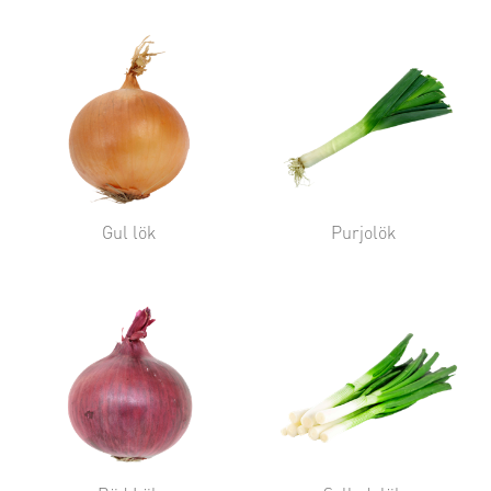
Gul lök
Purjolök