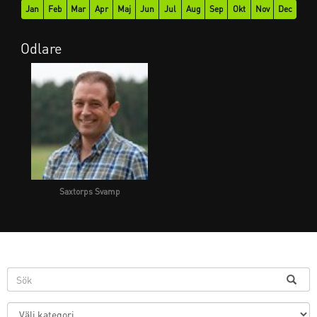
Jan
Feb
Mar
Apr
Maj
Jun
Jul
Aug
Sep
Okt
Nov
Dec
Odlare
Saxtorps Svamp