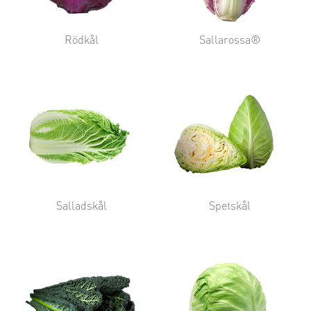
Rödkål
Sallarossa®
Salladskål
Spetskål